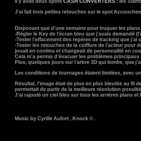
Il y avait deux spots
CASH CONVERTERS
: les Siam
J'ai fait trois petites retouches sur le spot Accouche
Disposant que d’une semaine pour truquer les plans, j
-Régler le Key de l’écran bleu que j’avais demandé (l’
-Tester l’effacement des repères de tracking que j’ai c
-Tester les retouches de la coiffure de l’acteur pour
jouait en continu et changeait de personnalité en cou
Cela m’a permis d’évacuer les problèmes principaux 
Plus, quelques jours sur l’arbre 3D qui tombe, que j’a
Les conditions de tournages étaient limitées, avec u
Résultat, l'image était de plus en plus bleutée au fil 
permettait de partir de la meilleure résolution possib
J'ai rajouté un ciel bleu sur tous les arrières plans et
Music by Cyrille Aufort , Knock © .