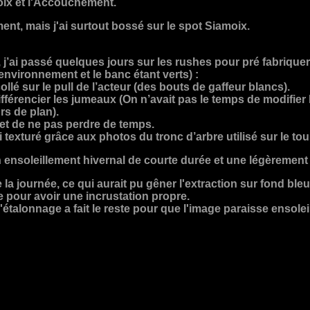
oix et l'Accouchement.
ment, mais j'ai surtout bossé sur le spot Siamoix.
’ai passé quelques jours sur les rushes pour pré fabriquer l’
environnement et le banc étant verts) :
ollé sur le pull de l’acteur (des bouts de gaffeur blancs).
 différencier les jumeaux (On n’avait pas le temps de modifie
rs de plan).
et de ne pas perdre de temps.
i texturé grâce aux photos du tronc d’arbre utilisé sur le to
n ensoleillement hivernal de courte durée et une légèrement
de la journée, ce qui aurait pu gêner l'extraction sur fond b
le pour avoir une incrustation propre.
 l'étalonnage a fait le reste pour que l'image paraisse ensolei