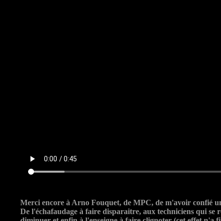
Merci encore à Arno Fouquet, de MPC, de m'avoir confié une
De l'échafaudage à faire disparaitre, aux techniciens qui se r
diminuer et enfin à l'enseigne à faire clignoter (cet effet n'a f