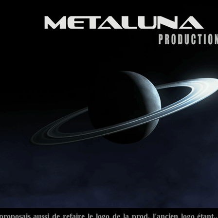
 proposais aussi de refaire le logo de la prod, l'ancien logo étan