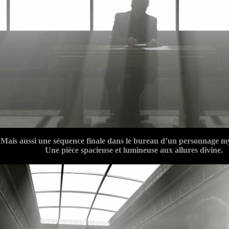
Mais aussi une séquence finale dans le bureau d’un personnage 
Une pièce spacieuse et lumineuse aux allures divine.