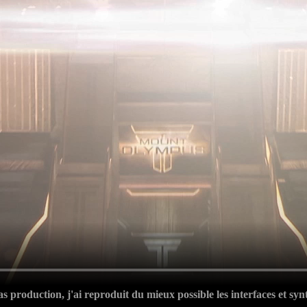
s production, j'ai reproduit du mieux possible les interfaces et sy